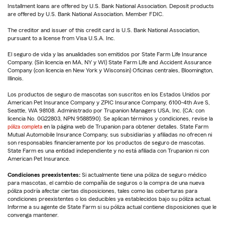
Installment loans are offered by U.S. Bank National Association. Deposit products
are offered by U.S. Bank National Association. Member FDIC.
The creditor and issuer of this credit card is U.S. Bank National Association,
pursuant to a license from Visa U.S.A. Inc.
El seguro de vida y las anualidades son emitidos por State Farm Life Insurance
Company. (Sin licencia en MA, NY y WI) State Farm Life and Accident Assurance
Company (con licencia en New York y Wisconsin) Oficinas centrales, Bloomington,
Illinois.
Los productos de seguro de mascotas son suscritos en los Estados Unidos por
American Pet Insurance Company y ZPIC Insurance Company, 6100-4th Ave S,
Seattle, WA 98108. Administrado por Trupanion Managers USA, Inc. (CA: con
licencia No. 0G22803, NPN 9588590). Se aplican términos y condiciones, revise la
póliza completa
en la página web de Trupanion para obtener detalles. State Farm
Mutual Automobile Insurance Company, sus subsidiarias y afiliadas no ofrecen ni
son responsables financieramente por los productos de seguro de mascotas.
State Farm es una entidad independiente y no está afiliada con Trupanion ni con
American Pet Insurance.
Condiciones preexistentes:
Si actualmente tiene una póliza de seguro médico
para mascotas, el cambio de compañía de seguros o la compra de una nueva
póliza podría afectar ciertas disposiciones, tales como las coberturas para
condiciones preexistentes o los deducibles ya establecidos bajo su póliza actual.
Informe a su agente de State Farm si su póliza actual contiene disposiciones que le
convenga mantener.