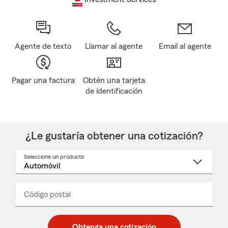
Agente de texto
Llamar al agente
Email al agente
Pagar una factura
Obtén una tarjeta
de identificación
¿Le gustaría obtener una cotización?
Seleccione un producto
Seleccione
un
nombre
de
producto
del
Código postal
Ingresa
Ingresa
_____
menú
un
un
desplegable
código
código
postal
postal
Obtenga una cotización