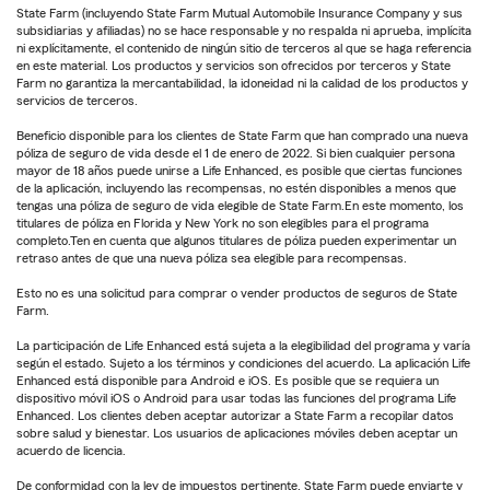
State Farm (incluyendo State Farm Mutual Automobile Insurance Company y sus
subsidiarias y afiliadas) no se hace responsable y no respalda ni aprueba, implícita
ni explícitamente, el contenido de ningún sitio de terceros al que se haga referencia
en este material. Los productos y servicios son ofrecidos por terceros y State
Farm no garantiza la mercantabilidad, la idoneidad ni la calidad de los productos y
servicios de terceros.
Beneficio disponible para los clientes de State Farm que han comprado una nueva
póliza de seguro de vida desde el 1 de enero de 2022. Si bien cualquier persona
mayor de 18 años puede unirse a Life Enhanced, es posible que ciertas funciones
de la aplicación, incluyendo las recompensas, no estén disponibles a menos que
tengas una póliza de seguro de vida elegible de State Farm.En este momento, los
titulares de póliza en Florida y New York no son elegibles para el programa
completo.Ten en cuenta que algunos titulares de póliza pueden experimentar un
retraso antes de que una nueva póliza sea elegible para recompensas.
Esto no es una solicitud para comprar o vender productos de seguros de State
Farm.
La participación de Life Enhanced está sujeta a la elegibilidad del programa y varía
según el estado. Sujeto a los términos y condiciones del acuerdo. La aplicación Life
Enhanced está disponible para Android e iOS. Es posible que se requiera un
dispositivo móvil iOS o Android para usar todas las funciones del programa Life
Enhanced. Los clientes deben aceptar autorizar a State Farm a recopilar datos
sobre salud y bienestar. Los usuarios de aplicaciones móviles deben aceptar un
acuerdo de licencia.
De conformidad con la ley de impuestos pertinente, State Farm puede enviarte y