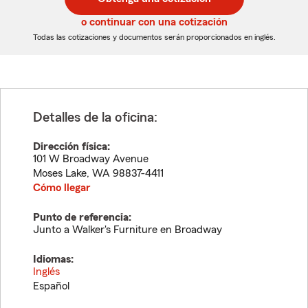
de
de
5
5
o continuar con una cotización
dígitos
dígitos
Todas las cotizaciones y documentos serán proporcionados en inglés.
Detalles de la oficina:
Dirección física:
101 W Broadway Avenue
Moses Lake
,
WA
98837-4411
Cómo llegar
Punto de referencia:
Junto a Walker's Furniture en Broadway
Idiomas:
Inglés
Español