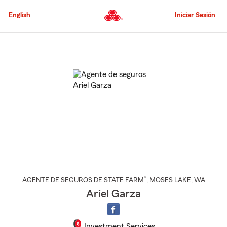
Pasar
al
English
Iniciar Sesión
contenido
principal
Comienzo
del
contenido
principal
®
AGENTE DE SEGUROS DE STATE FARM
,
MOSES LAKE
, WA
Ariel Garza
Investment Services